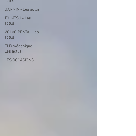
actus
GARMIN - Les actus
TOHATSU - Les
actus
VOLVO PENTA - Les
actus
ELB mécanique -
Les actus
LES OCCASIONS