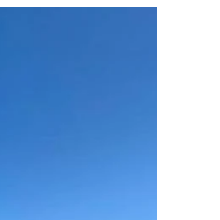
moteur Tohatsu de 225CV (355h), révisé annuellement
par un professionnel.