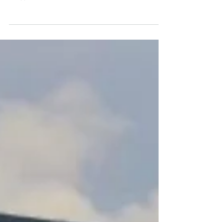
ELB a réalisé une remotorisation d'un X-442 avec un
D2-50