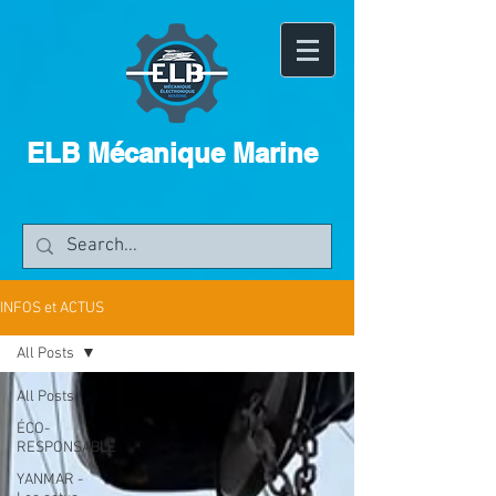
ELB Mécanique Marine
INFOS et ACTUS
All Posts
All Posts
ÉCO-
RESPONSABLE
YANMAR -