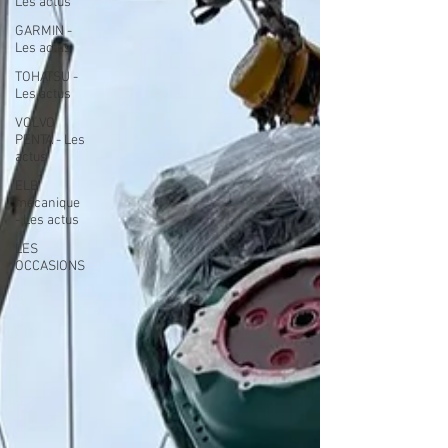
Les actus
GARMIN -
Les actus
TOHATSU -
Les actus
VOLVO
PENTA - Les
actus
ELB
mécanique
- Les actus
LES
OCCASIONS