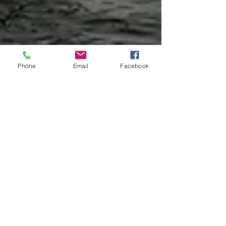
Phone
Email
Facebook
ELB Mécanique marine
20 janv. 2025
1 min de lecture
TOHATSU - Les actus
Les moteurs Tohatsu,
garantie de 7 ans*