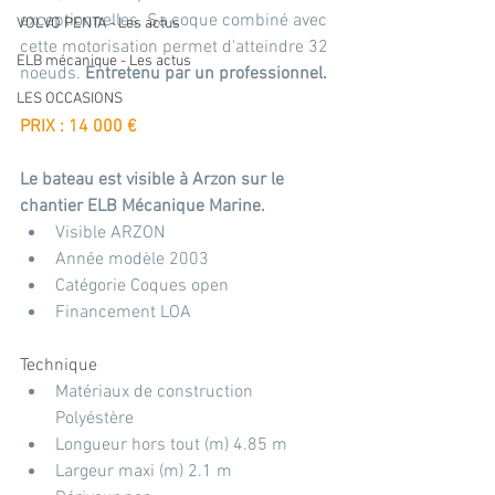
exceptionnelles. Sa coque combiné avec 
VOLVO PENTA - Les actus
cette motorisation permet d'atteindre 32 
ELB mécanique - Les actus
noeuds. 
Entretenu par un professionnel.
LES OCCASIONS
PRIX : 14 000 €
Le bateau est visible à Arzon sur le 
chantier ELB Mécanique Marine.
Visible ARZON
Année modèle 2003
Catégorie Coques open
Financement LOA
Technique
Matériaux de construction 
Polyéstère
Longueur hors tout (m) 4.85 m
Largeur maxi (m) 2.1 m