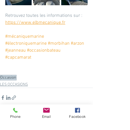
Retrouvez toutes les informations sur :
https://www.elbmecanique.fr
#mécaniquemarine
#électroniquemarine
#morbihan
#arzon
#jeanneau
#occasionbateau
#capcamarat
Occasion
LES OCCASIONS
Phone
Email
Facebook
Voir tout
Posts récents